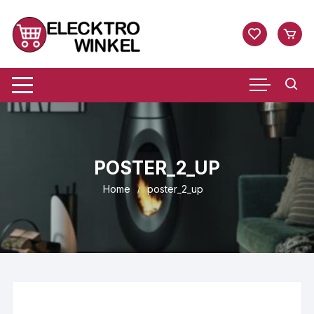
Ga
naar
inhoud
POSTER_2_UP
Home
poster_2_up