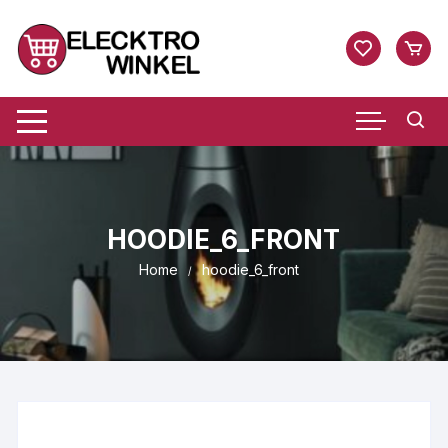
Ga
naar
inhoud
HOODIE_6_FRONT
Home
hoodie_6_front