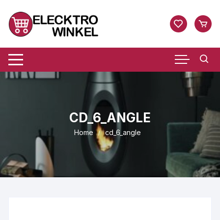
Ga
naar
inhoud
CD_6_ANGLE
Home
cd_6_angle