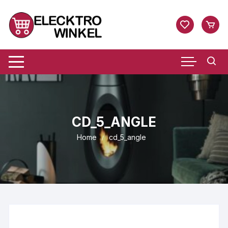
Ga
naar
inhoud
CD_5_ANGLE
Home
cd_5_angle