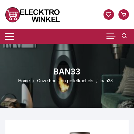
Ga
naar
inhoud
BAN33
Home
Onze hout- en pelletkachels
ban33