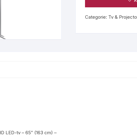
A
-
65″
Categorie:
Tv & Projecto
(163
cm)
-
Gebogen
scherm
-
HDR
10+
-
Smart
TV
-
3
x
HDMI
aantal
LED-tv – 65″ (163 cm) –