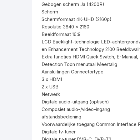
Gebogen scherm Ja (4200R)
Scherm
Schermformaat 4K-UHD (2160p)
Resolutie 3840 x 2160
Beeldformaat 16:9
LCD Backlight-technologie LED-achtergrondv
en Enhancement Technology 2100 Beeldkwalit
Extra functies HDMI Quick Switch, E-Manual, 
Detection Toon menutaal Meertalig
Aansluitingen Connectortype
3 x HDMI
2 x USB
Netwerk
Digitale audio-uitgang (optisch)
Composiet audio-/video-ingang
afstandsbediening
Voorwaardelijke toegang Common Interface Pl
Digitale tv-tuner
Digitale tv-tuner DVB-C, DVB-T2