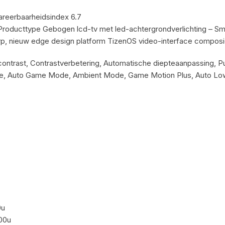
reerbaarheidsindex 6.7
roducttype Gebogen lcd-tv met led-achtergrondverlichting – Sm
rp, nieuw edge design platform TizenOS video-interface composi
ontrast, Contrastverbetering, Automatische diepteaanpassing, P
, Auto Game Mode, Ambient Mode, Game Motion Plus, Auto Lo
0u
00u