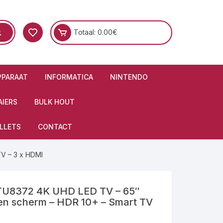
Totaal:
0.00
€
PPARAAT
INFORMATICA
NINTENDO
IERS
BULK HOUT
LLETS
CONTACT
V – 3 x HDMI
8372 4K UHD LED TV – 65″
en scherm – HDR 10+ – Smart TV