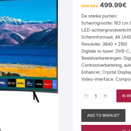
Oorspronkelijke
Hu
499.99
€
699.99
€
prijs
pr
was:
is:
De sterke punten:
699.99€.
49
Schermgrootte: 163 cm 
LED-achtergrondverlich
Schermformaat: 4K UHD
Resolutie: 3840 x 2160
Digitale tv-tuner: DVB-
Beeldverbeteringen: Digi
Contrastverbetering, au
Enhancer, Crystal Displa
Video-interface: Compo
SAMSUNG
IN 
UE65TU8372
4K
UHD
ADD TO WISHLIST
LED
TV