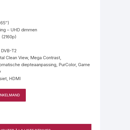
idige
ijs
9.99€.
(65″)
ting – UHD dimmen
 (2160p)
C, DVB-T2
tal Clean View, Mega Contrast,
tomatische diepteaanpassing, PurColor, Game
y
siet, HDMI
WINKELMAND