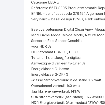
Categorie LED-tv
Referentie 65TU8305 Productinformatie Repa
EPREL -identificatiecode 379454 Algemeen P
Very narrow bezel design (VNB), slank ontwe
Beeldverbeteringen Digital Clean View, Megac
Modi Game Mode, Movie Mode, Natural Mode
Sensoren Eco-Sensor Geschikt
voor HDR Ja
HDR-formaat HDR10+, HLG10
Tv-tuner 1 x analoog, 1 x digitaal
Aanwezigheid van een tv-tuner Ja
Energieklasse G-klasse
Energieklasse (HDR) G
-klasse Stroomverbruik in de stand 102 watt
Operationeel verbruik 140 watt
Jaarlijks energieverbruik 141kWh
SDR stroomverbruik (aan-stand) 102kWh/100
HDR Energieverbruik (Aan-modus) 121kWh/10