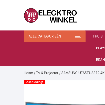
Ga
naar
inhoud
ALLE CATEGORIEËN
THUIS
PLAY
BRAN
Home
/
Tv & Projector
/ SAMSUNG UE65TU8372 4K UH
Aanbieding!