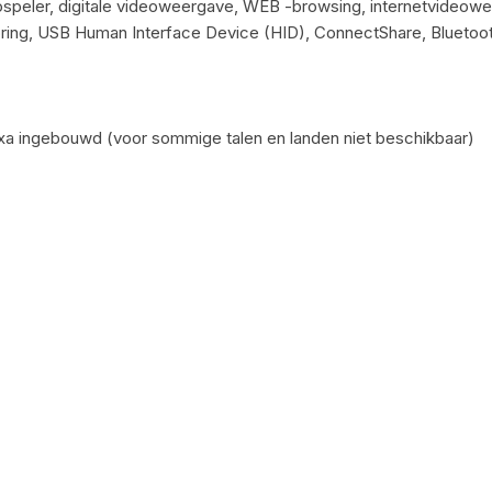
otospeler, digitale videoweergave, WEB -browsing, internetvideow
roring, USB Human Interface Device (HID), ConnectShare, Blueto
exa ingebouwd (voor sommige talen en landen niet beschikbaar)