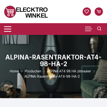
Ga
naar
inhoud
ALPINA-RASENTRAKTOR-AT4-
98-HA-2
Home
Producten
ALPINA AT4 98 HA zitmaaier
ALPINA-Rasentraktor-AT4-98-HA-2