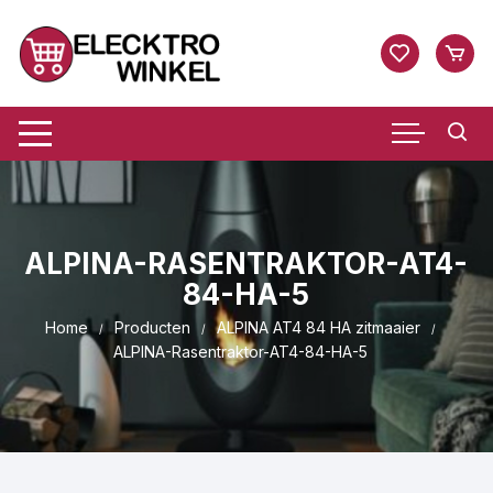
Ga
naar
inhoud
ALPINA-RASENTRAKTOR-AT4-
84-HA-5
Home
Producten
ALPINA AT4 84 HA zitmaaier
ALPINA-Rasentraktor-AT4-84-HA-5