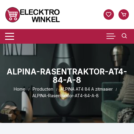
Ga
naar
inhoud
ALPINA-RASENTRAKTOR-AT4-
84-A-8
Home
Producten
ALPINA AT4 84 A zitmaaier
ALPINA-Rasentraktor-AT4-84-A-8