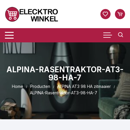
Ga
naar
inhoud
ALPINA-RASENTRAKTOR-AT3-
98-HA-7
Home
Producten
ALPINA AT3 98 HA zitmaaier
ALPINA-Rasentraktor-AT3-98-HA-7