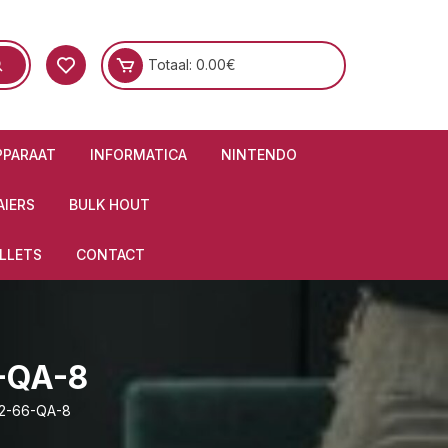
Totaal:
0.00
€
PPARAAT
INFORMATICA
NINTENDO
IERS
BULK HOUT
LLETS
CONTACT
-QA-8
T2-66-QA-8