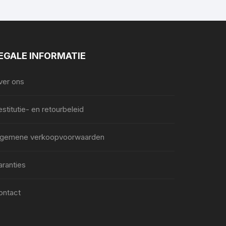
EGALE INFORMATIE
ver ons
stitutie- en retourbeleid
lgemene verkoopvoorwaarden
aranties
ontact