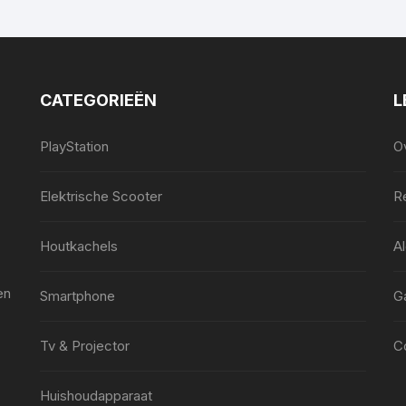
CATEGORIEËN
L
PlayStation
O
Elektrische Scooter
Re
Houtkachels
A
en
Smartphone
G
Tv & Projector
C
Huishoudapparaat