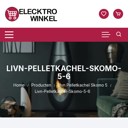
Ga
naar
inhoud
LIVN-PELLETKACHEL-SKOMO-
5-6
Home
Producten
Livn Pelletkachel Skomo 5
Livn-Pelletkachel-Skomo-5-6