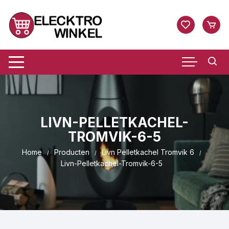
Ga
naar
inhoud
LIVN-PELLETKACHEL-
TROMVIK-6-5
Home
Producten
Livn Pelletkachel Tromvik 6
Livn-Pelletkachel-Tromvik-6-5