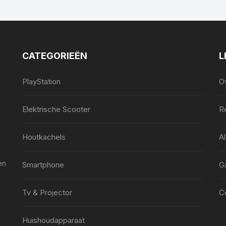
CATEGORIEËN
L
PlayStation
O
Elektrische Scooter
Re
Houtkachels
A
en
Smartphone
G
Tv & Projector
C
Huishoudapparaat