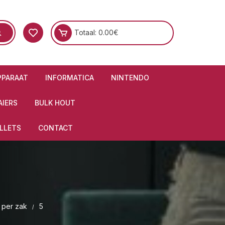
Totaal:
0.00
€
PPARAAT
INFORMATICA
NINTENDO
IERS
BULK HOUT
LLETS
CONTACT
 per zak
5