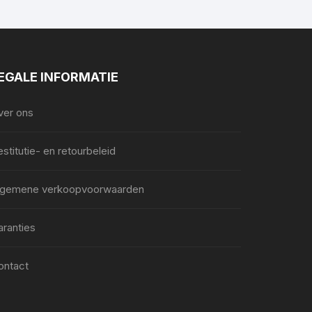
EGALE INFORMATIE
ver ons
stitutie- en retourbeleid
lgemene verkoopvoorwaarden
aranties
ontact