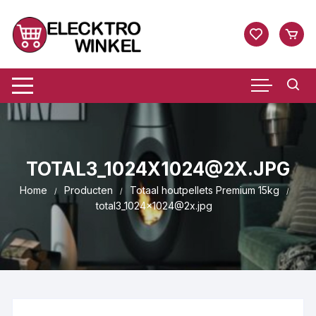
Ga
naar
inhoud
TOTAL3_1024X1024@2X.JPG
Home
Producten
Totaal houtpellets Premium 15kg
total3_1024x1024@2x.jpg