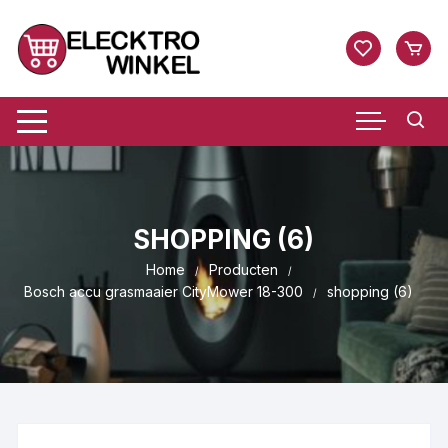
Ga
naar
inhoud
SHOPPING (6)
Home
Producten
Bosch accu grasmaaier CityMower 18-300
shopping (6)