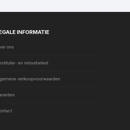
EGALE INFORMATIE
ver ons
stitutie- en retourbeleid
lgemene verkoopvoorwaarden
aranties
ontact