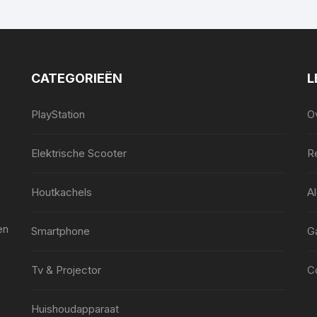
CATEGORIEËN
L
PlayStation
O
Elektrische Scooter
Re
Houtkachels
A
en
Smartphone
G
Tv & Projector
C
Huishoudapparaat