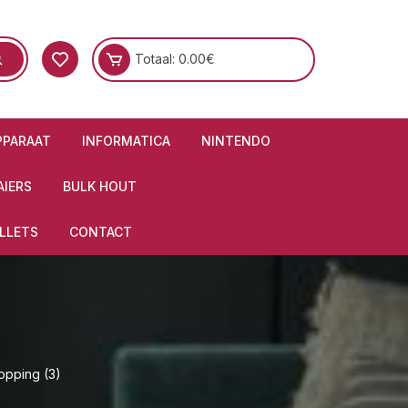
Totaal:
0.00
€
PPARAAT
INFORMATICA
NINTENDO
IERS
BULK HOUT
LLETS
CONTACT
opping (3)