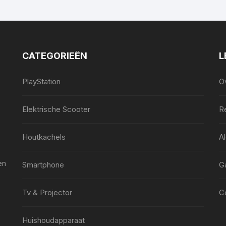
CATEGORIEËN
L
PlayStation
O
Elektrische Scooter
Re
Houtkachels
A
en
Smartphone
G
Tv & Projector
C
Huishoudapparaat