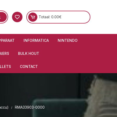
Totaal:
0.00
€
PPARAAT
INFORMATICA
NINTENDO
IERS
BULK HOUT
LLETS
CONTACT
accu)
RMA33903-0000