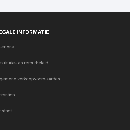
EGALE INFORMATIE
ver ons
stitutie- en retourbeleid
lgemene verkoopvoorwaarden
aranties
ontact