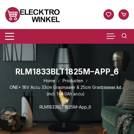
Ga
naar
inhoud
RLM1833BLT1825M–APP_6
Home
Producten
ONE+ 18V Accu 33cm Grasmaaier & 25cm Grastrimmer kit
(incl. 1×4.0Ah accu)
RLM1833BLT1825M–App_6