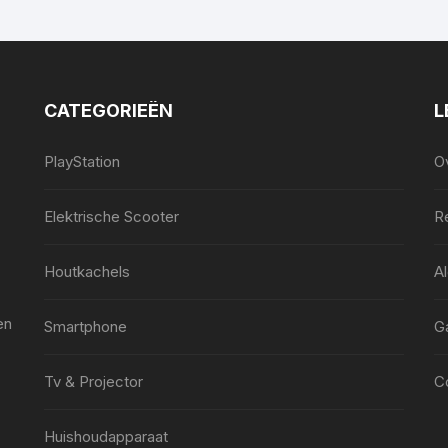
CATEGORIEËN
L
PlayStation
O
Elektrische Scooter
Re
Houtkachels
A
en
Smartphone
G
Tv & Projector
C
Huishoudapparaat