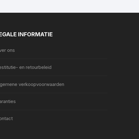
EGALE INFORMATIE
ver ons
stitutie- en retourbeleid
lgemene verkoopvoorwaarden
aranties
ontact