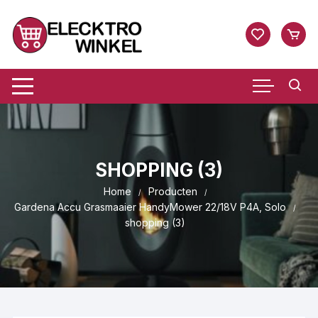
Ga
naar
inhoud
SHOPPING (3)
Home
Producten
Gardena Accu Grasmaaier HandyMower 22/18V P4A, Solo
shopping (3)