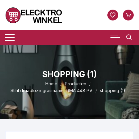
Ga
naar
inhoud
SHOPPING (1)
Home
Producten
Stihl draadloze grasmaaier RMA 448 PV
shopping (1)