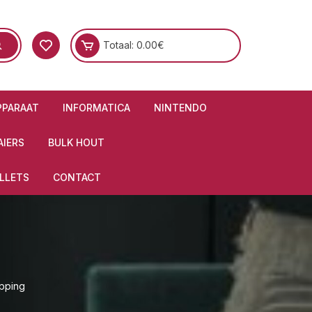
Totaal:
0.00
€
PPARAAT
INFORMATICA
NINTENDO
IERS
BULK HOUT
LLETS
CONTACT
pping