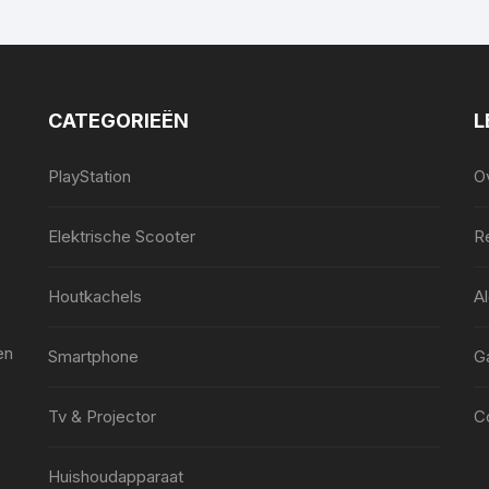
CATEGORIEËN
L
PlayStation
O
Elektrische Scooter
Re
Houtkachels
A
en
Smartphone
G
Tv & Projector
C
Huishoudapparaat