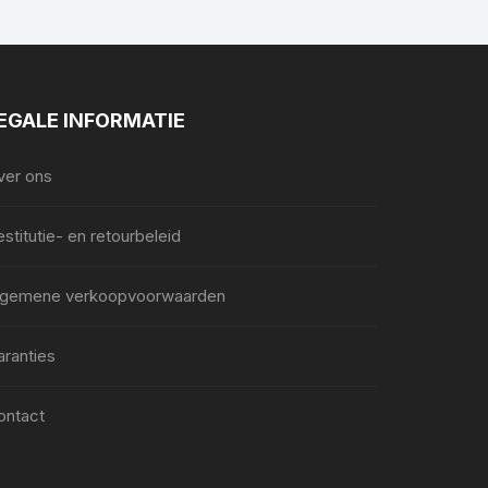
EGALE INFORMATIE
ver ons
stitutie- en retourbeleid
lgemene verkoopvoorwaarden
aranties
ontact