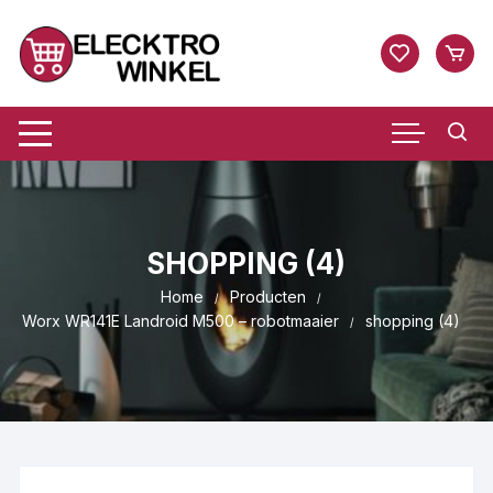
Ga
naar
inhoud
SHOPPING (4)
Home
Producten
Worx WR141E Landroid M500 – robotmaaier
shopping (4)