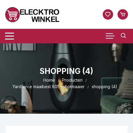
Ga
naar
inhoud
SHOPPING (4)
Home
Producten
Yardforce maaibest 805 robotmaaier
shopping (4)