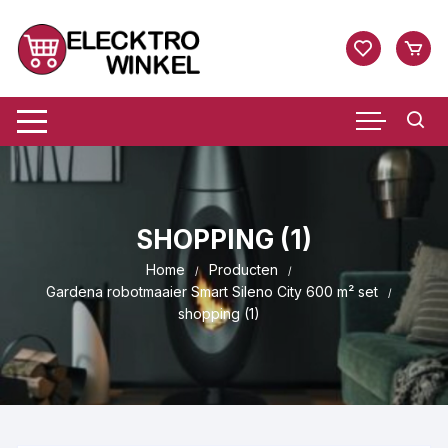
Ga
naar
inhoud
SHOPPING (1)
Home
Producten
Gardena robotmaaier Smart Sileno City 600 m² set
shopping (1)