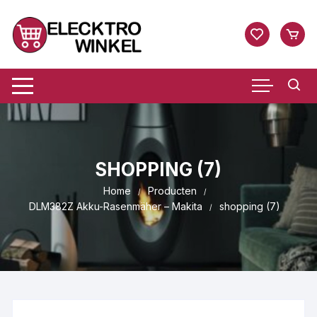
Ga
naar
inhoud
SHOPPING (7)
Home
Producten
DLM382Z Akku-Rasenmäher – Makita
shopping (7)