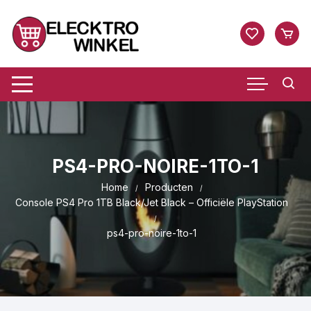
Ga
naar
inhoud
PS4-PRO-NOIRE-1TO-1
Home
Producten
Console PS4 Pro 1TB Black/Jet Black – Officiële PlayStation
ps4-pro-noire-1to-1