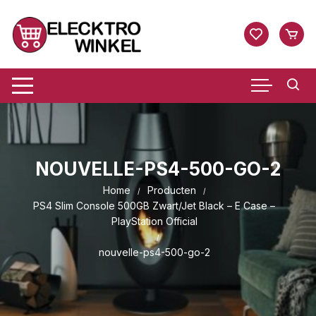
Ga
naar
inhoud
NOUVELLE-PS4-500-GO-2
Home
Producten
PS4 Slim Console 500GB Zwart/Jet Black – E Case –
PlayStation Official
nouvelle-ps4-500-go-2