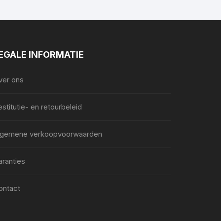
EGALE INFORMATIE
ver ons
stitutie- en retourbeleid
lgemene verkoopvoorwaarden
aranties
ontact