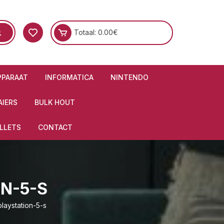
Totaal:
0.00
€
PPARAAT
INFORMATICA
NINTENDO
IERS
BULK HOUT
LLETS
CONTACT
N-5-S
laystation-5-s