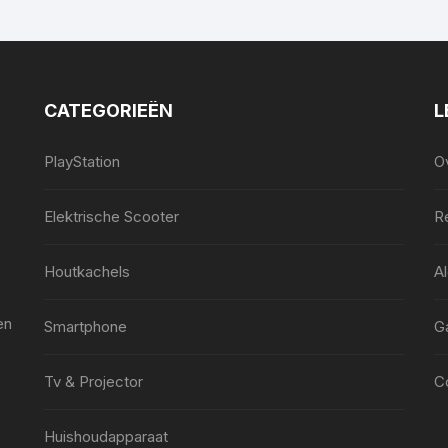
CATEGORIEËN
L
PlayStation
O
Elektrische Scooter
Re
Houtkachels
A
en
Smartphone
G
Tv & Projector
C
Huishoudapparaat