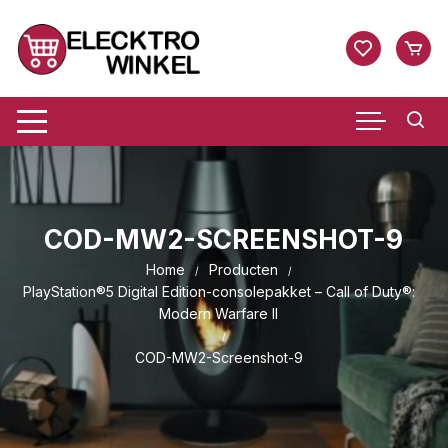
Ga
naar
inhoud
COD-MW2-SCREENSHOT-9
Home
Producten
PlayStation®5 Digital Edition-consolepakket – Call of Duty®:
Modern Warfare II
COD-MW2-Screenshot-9