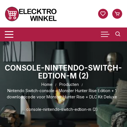
Ga
naar
inhoud
CONSOLE-NINTENDO-SWITCH-
EDTION-M (2)
Home
Producten
Nintendo Switch-console – Monster Hunter Rise Edition + 1
downloadcode voor Monster Hunter Rise + DLC Kit Deluxe
console-nintendo-switch-edtion-m (2)