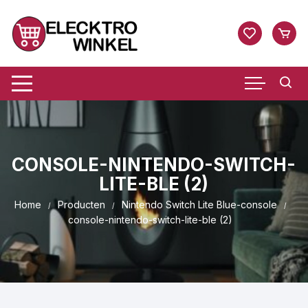
Ga
naar
inhoud
CONSOLE-NINTENDO-SWITCH-
LITE-BLE (2)
Home
Producten
Nintendo Switch Lite Blue-console
console-nintendo-switch-lite-ble (2)