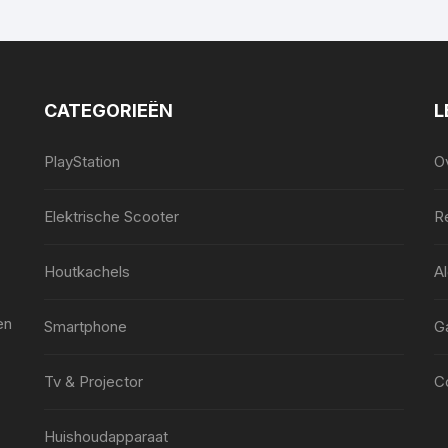
CATEGORIEËN
L
PlayStation
O
Elektrische Scooter
Re
Houtkachels
A
en
Smartphone
G
Tv & Projector
C
Huishoudapparaat