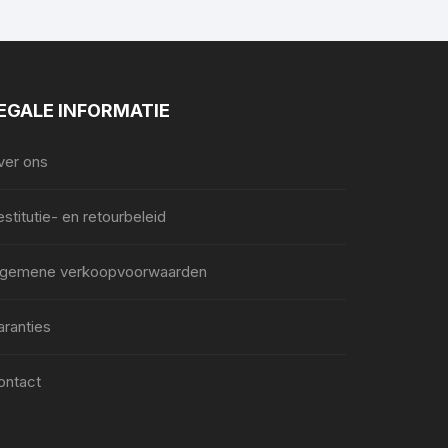
EGALE INFORMATIE
ver ons
stitutie- en retourbeleid
lgemene verkoopvoorwaarden
aranties
ontact