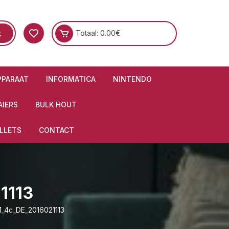
Totaal:
0.00
€
PPARAAT
INFORMATICA
NINTENDO
IERS
BULK HOUT
LLETS
CONTACT
1113
1_4c_DE_2016021113