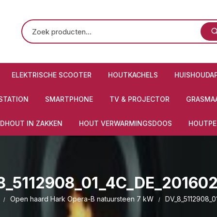
ELEKTRISCHE SCOOTER
HOUTKACHELS
HUISHOUDA
STATION
SMARTPHONE
TV & PROJECTOR
GRASMAA
DHOUT IN ZAKKEN
HOUT VERWARMINGSDOOS
HOUTPE
8_5112908_01_4C_DE_201602
Open haard Hark Opera-B natuursteen 7 kW
DV_8_5112908_0