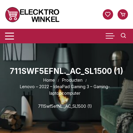
Ga
naar
inhoud
711SWF5EFNL._AC_SL1500 (1)
Home
Producten
Lenovo – 2022 – IdeaPad Gaming 3 – Gaming-
laptopcomputer
711Swf5efNL._AC_SL1500 (1)