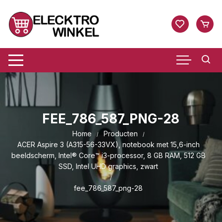
Ga
naar
inhoud
FEE_786_587_PNG-28
Home
Producten
ACER Aspire 3 (A315-56-33VX), notebook met 15,6-inch
beeldscherm, Intel® Core™ i3-processor, 8 GB RAM, 512 GB
SSD, Intel UHD graphics, zwart
fee_786_587_png-28