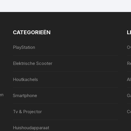
CATEGORIEËN
L
PlayStation
O
Elektrische Scooter
Re
Houtkachels
A
en
Smartphone
G
Tv & Projector
C
Huishoudapparaat