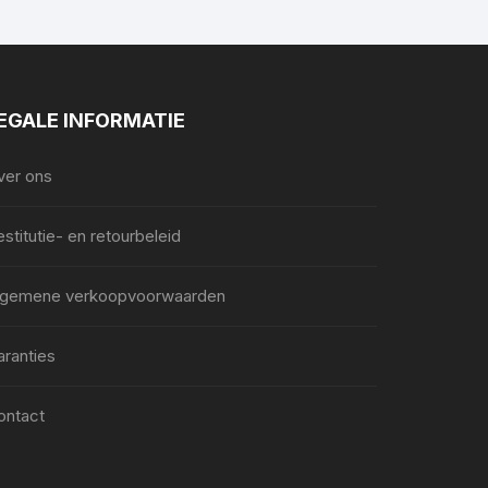
EGALE INFORMATIE
ver ons
stitutie- en retourbeleid
lgemene verkoopvoorwaarden
aranties
ontact