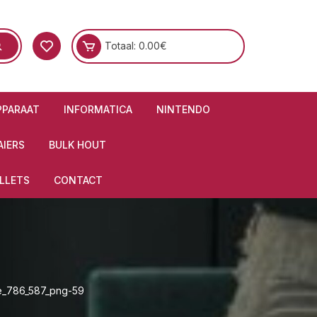
Totaal:
0.00
€
PPARAAT
INFORMATICA
NINTENDO
IERS
BULK HOUT
LLETS
CONTACT
e_786_587_png-59