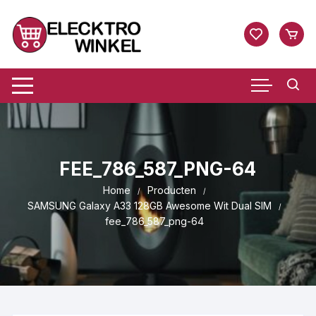
Ga
naar
inhoud
FEE_786_587_PNG-64
Home
Producten
SAMSUNG Galaxy A33 128GB Awesome Wit Dual SIM
fee_786_587_png-64