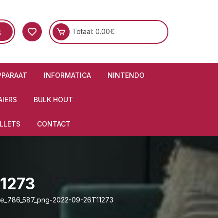
Totaal:
0.00
€
PPARAAT
INFORMATICA
NINTENDO
IERS
BULK HOUT
LLETS
CONTACT
1273
ee_786_587_png-2022-09-26T11273