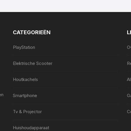
CATEGORIEËN
L
PlayStation
O
Elektrische Scooter
Re
Houtkachels
A
en
Smartphone
G
Tv & Projector
C
Huishoudapparaat