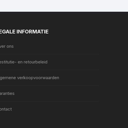
EGALE INFORMATIE
ver ons
stitutie- en retourbeleid
lgemene verkoopvoorwaarden
aranties
ontact