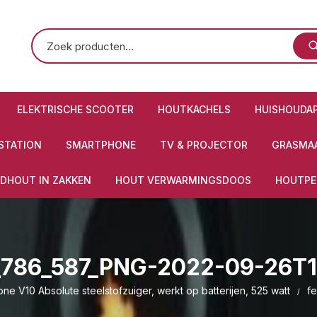
ELEKTRISCHE SCOOTER
HOUTKACHELS
HUISHOUDA
STATION
SMARTPHONE
TV & PROJECTOR
GRASMAA
DHOUT IN ZAKKEN
HOUT VERWARMINGSDOOS
HOUTPE
_786_587_PNG-2022-09-26T1
e V10 Absolute steelstofzuiger, werkt op batterijen, 525 watt
f