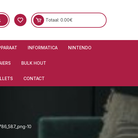
Totaal:
0.00
€
PPARAAT
INFORMATICA
NINTENDO
IERS
BULK HOUT
LLETS
CONTACT
786_587_png-10