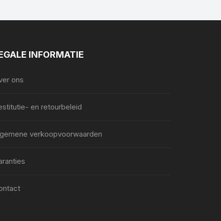
EGALE INFORMATIE
ver ons
stitutie- en retourbeleid
lgemene verkoopvoorwaarden
aranties
ontact