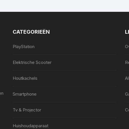
CATEGORIEËN
L
PlayStation
O
Elektrische Scooter
Re
Houtkachels
A
en
Smartphone
G
Tv & Projector
C
Huishoudapparaat